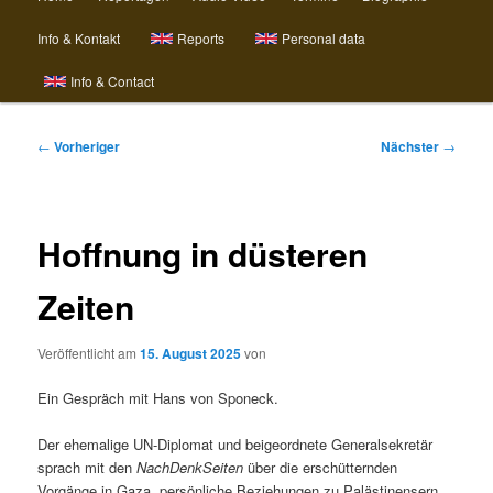
Info & Kontakt
Reports
Personal data
Info & Contact
Beitragsnavigation
←
Vorheriger
Nächster
→
Hoffnung in düsteren
Zeiten
Veröffentlicht am
15. August 2025
von
Ein Gespräch mit Hans von Sponeck.
Der ehemalige UN-Diplomat und beigeordnete Generalsekretär
sprach mit den
NachDenkSeiten
über die erschütternden
Vorgänge in Gaza, persönliche Beziehungen zu Palästinensern,