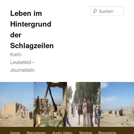
Zum
primären
Such
Leben im
Inhalt
Hintergrund
springen
der
Schlagzeilen
Karin
Leukefeld –
Journalistin
Hauptmenü
Home
Reportagen
Audio Video
Termine
Biographie