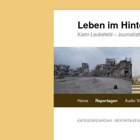
Zum
Zum
primären
sekundären
Leben im Hint
Inhalt
Inhalt
Karin Leukefeld – Journalist
springen
springen
Hauptmenü
Home
Reportagen
Audio V
KATEGORIEARCHIV:
REPORTAGEN 