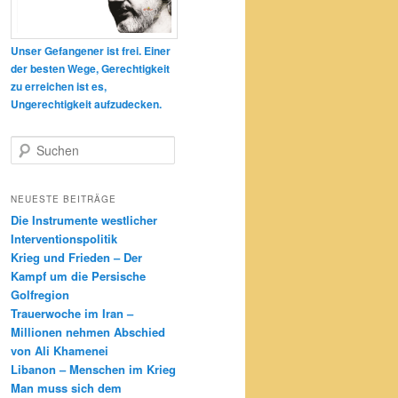
Unser Gefangener ist frei. Einer
der besten Wege, Gerechtigkeit
zu erreichen ist es,
Ungerechtigkeit aufzudecken.
S
u
c
h
NEUESTE BEITRÄGE
e
Die Instrumente westlicher
n
Interventionspolitik
Krieg und Frieden – Der
Kampf um die Persische
Golfregion
Trauerwoche im Iran –
Millionen nehmen Abschied
von Ali Khamenei
Libanon – Menschen im Krieg
Man muss sich dem