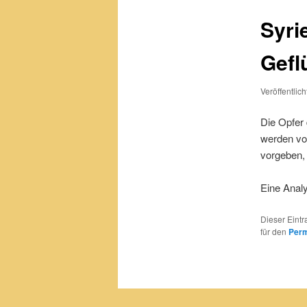
Syri
Gefl
Veröffentlic
Die Opfer 
werden von
vorgeben, 
Eine Anal
Dieser Eint
für den
Perm