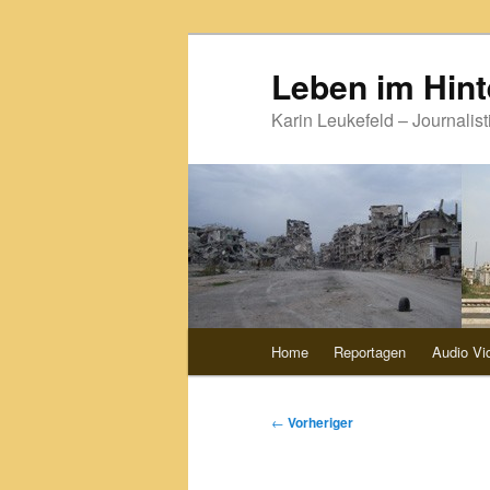
Zum
primären
Leben im Hint
Inhalt
Karin Leukefeld – Journalist
springen
Hauptmenü
Home
Reportagen
Audio Vi
Beitragsnavigation
←
Vorheriger