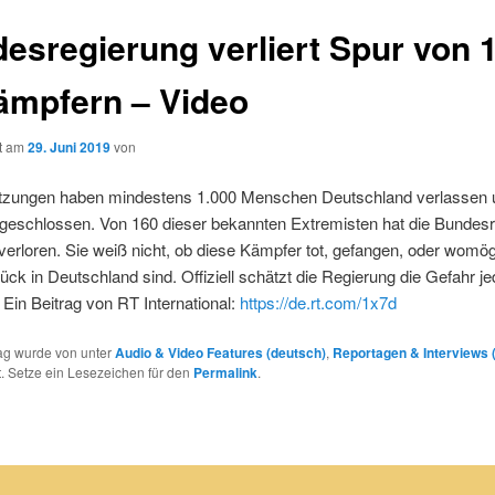
esregierung verliert Spur von 
ämpfern – Video
ht am
29. Juni 2019
von
tzungen haben mindestens 1.000 Menschen Deutschland verlassen 
geschlossen. Von 160 dieser bekannten Extremisten hat die Bundes
verloren. Sie weiß nicht, ob diese Kämpfer tot, gefangen, oder womög
ück in Deutschland sind. Offiziell schätzt die Regierung die Gefahr j
. Ein Beitrag von RT International:
https://de.rt.com/1x7d
rag wurde von
unter
Audio & Video Features (deutsch)
,
Reportagen & Interviews 
ht. Setze ein Lesezeichen für den
Permalink
.