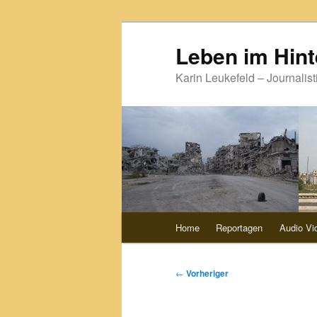
Zum
primären
Leben im Hint
Inhalt
Karin Leukefeld – Journalist
springen
Hauptmenü
Home
Reportagen
Audio Vi
Beitragsnavigation
←
Vorheriger