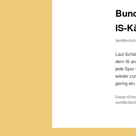
Bund
IS-K
Veröffentlic
Laut Schä
dem IS an
jede Spur 
wieder zur
gering ein
Dieser Eint
veröffentlic