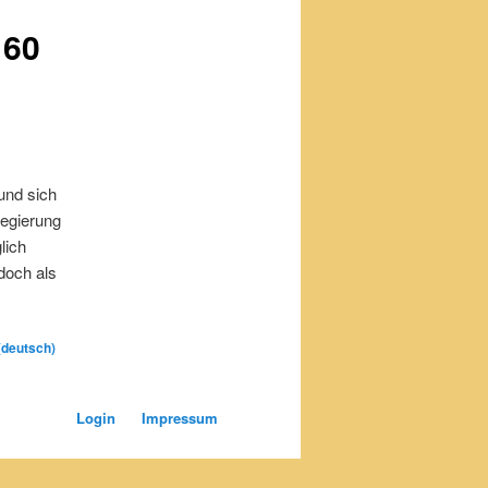
160
und sich
regierung
lich
edoch als
(deutsch)
Login
Impressum