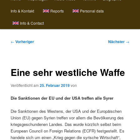
Info & Kontakt
Reports
Personal data
Info & Contact
Beitragsnavigation
←
Vorheriger
Nächster
→
Eine sehr westliche Waffe
Veröffentlicht am
25. Februar 2019
von
Die Sanktionen der EU und der USA treffen alle Syrer
Die Sanktionen des Westens, der USA und der Europäischen
Union (EU) gegen Syrien treffen vor allem die Bevölkerung des
kriegsgeschundenen Landes. Das wurde kürzlich selbst beim
European Council on Foreign Relations (ECFR) festgestellt. Es
handele sich um einen „Krieg gegen die syrische Wirtschaft“,