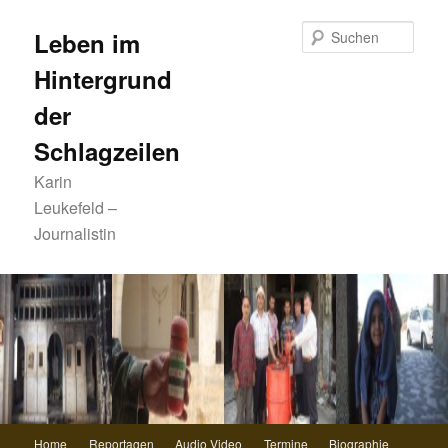
Zum
primären
Such
Leben im
Inhalt
Hintergrund
springen
der
Schlagzeilen
Karin
Leukefeld –
Journalistin
Hauptmenü
Home
Reportagen
Audio Video
Termine
Biographie