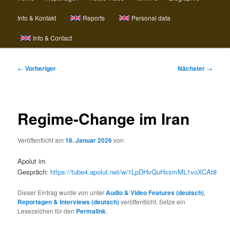
Info & Kontakt
Reports
Personal data
Info & Contact
Beitragsnavigation
←
Vorheriger
Nächster
→
Regime-Change im Iran
Veröffentlicht am
18. Januar 2026
von
Apolut im
Gespräch:
https://tube4.apolut.net/w/1LpDHvQuHxsmML1voXCAt8
Dieser Eintrag wurde von
unter
Audio & Video Features (deutsch)
,
Reportagen & Interviews (deutsch)
veröffentlicht. Setze ein
Lesezeichen für den
Permalink
.