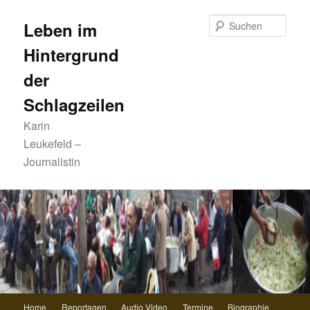
Zum
primären
Such
Leben im
Inhalt
Hintergrund
springen
der
Schlagzeilen
Karin
Leukefeld –
Journalistin
Hauptmenü
Home
Reportagen
Audio Video
Termine
Biographie