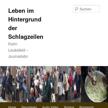
Zum
primären
Such
Leben im
Inhalt
Hintergrund
springen
der
Schlagzeilen
Karin
Leukefeld –
Journalistin
Hauptmenü
Home
Reportagen
Audio Video
Termine
Biographie