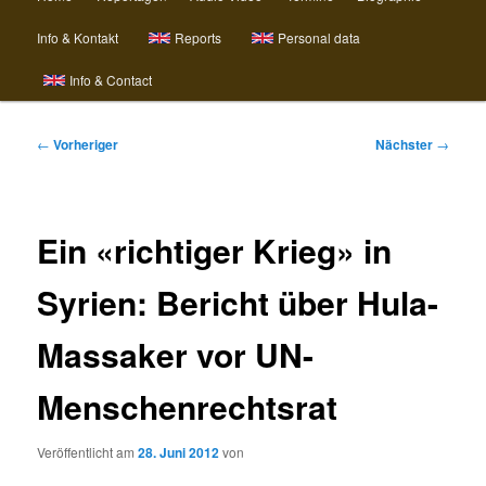
Info & Kontakt
Reports
Personal data
Info & Contact
Beitragsnavigation
←
Vorheriger
Nächster
→
Ein «richtiger Krieg» in
Syrien: Bericht über Hula-
Massaker vor UN-
Menschenrechtsrat
Veröffentlicht am
28. Juni 2012
von