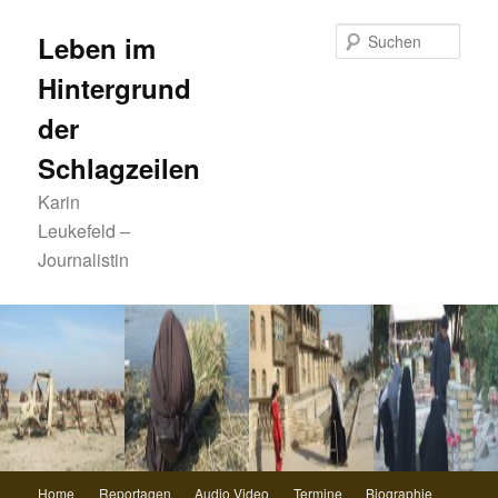
Zum
primären
Such
Leben im
Inhalt
Hintergrund
springen
der
Schlagzeilen
Karin
Leukefeld –
Journalistin
Hauptmenü
Home
Reportagen
Audio Video
Termine
Biographie